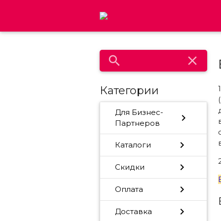
search
close
Категории
Для Бизнес-
chevron_right
Партнеров
chevron_right
Каталоги
chevron_right
Скидки
chevron_right
Оплата
chevron_right
Доставка